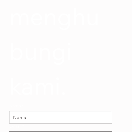
menghu
bungi 
kami.
Nama
*
E-mail
*